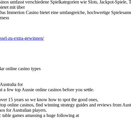
nos umfasst verschiedene Spielkategorien wie Slots, Jackpot-Spiele, T
etet mit über
n. Das Immerion Casino bietet eine umfangreiche, hochwertige Spielesa
rness
ussel-zu-extra-gewinnen/
ar online casino types
Australia for
ut a few top Aussie online casinos before you settle.
 over 15 years so we know how to spot the good ones,
top online casinos, find winning strategy guides and reviews from Austr
os for Australian players.
ic table games amassing a huge following at