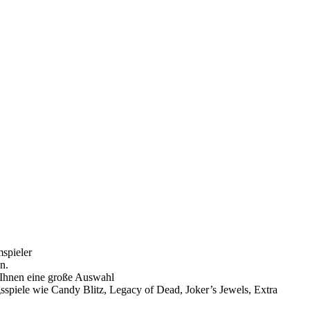
mspieler
n.
t Ihnen eine große Auswahl
sspiele wie Candy Blitz, Legacy of Dead, Joker’s Jewels, Extra