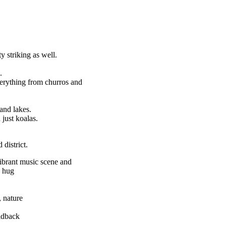
ty striking as well.
.
verything from churros and
 and lakes.
just koalas.
district.
vibrant music scene and
n hug
, nature
aidback