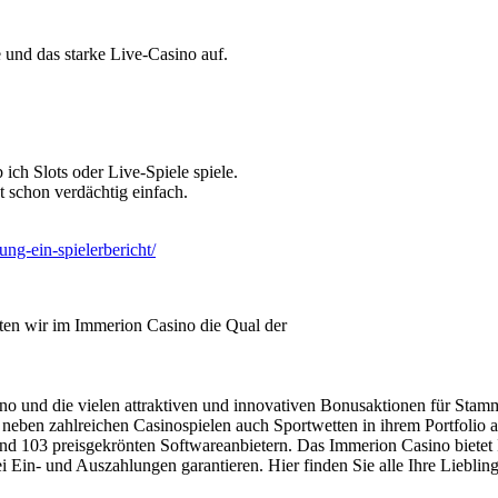
e und das starke Live-Casino auf.
 ich Slots oder Live-Spiele spiele.
st schon verdächtig einfach.
ung-ein-spielerbericht/
ten wir im Immerion Casino die Qual der
ino und die vielen attraktiven und innovativen Bonusaktionen für Stam
e neben zahlreichen Casinospielen auch Sportwetten in ihrem Portfolio a
rund 103 preisgekrönten Softwareanbietern. Das Immerion Casino biete
 Ein- und Auszahlungen garantieren. Hier finden Sie alle Ihre Liebling