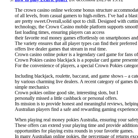
The crown casino online welcome bonus structure accommodat
of all levels, from casual gamers to high-rollers. I’ve had a bl
are pretty sweet.Overall,solid spot to chill. Designed with cutti
technology, the Crown Casino mobile platform supports smooth
fast loading times, ensuring players can access
their favorite real money games effortlessly on smartphones and 
The variety ensures that all player types can find their prefe
offers live dealer games that stream in real time.
Crown casino online poker is a legendary card game for fans of s
Crown Pokies casino blackjack is a popular card game presented
For the convenience of players, a special Crown Pokies category
Including blackjack, roulette, baccarat, and game shows – a c
by various charming live dealers. A recent category of games th
simple mechanics
Crown pokies online good site, interesting slots, but I
personally missed a little cashback or personal offers.
Its mission is to provide honest and meaningful reviews, helpin
Australian players find a safe and rewarding gaming experience
When playing real money pokies Australia, ensuring your safety
These offers can extend your playing time and provide addition
opportunities for playing extra rounds in your favorite games.
In many Australian online pokies, the percentage of returns e