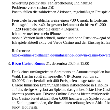
bewertung positiv aus. Fehlerbehebung und häufige
Probleme verde casino 25€
Positiv fallen die zahlreichen Aktionen, regelmäßigen Freispiel
Freispiele haben üblicherweise einen ×30 Umsatz‑Erfordernis,
Bonusgeld meist ×40. Insgesamt bekommst du bis zu €1.200
+ 220 Freispiele über die ersten 4 Deposits.
Ich nutze meistens mein iPhone, und die
mobile Version läuft schnell, sauber und ohne Ruckler – egal ob
Ich spiele aktuell aktiv bei Verde Casino und der Einstieg ist fa
References:
https://online-spielhallen.de/umfassende-locowin-casino-bewert
Bizzo Casino Bonus
21. decembra 2025 at 15:00
Dank eines umfangreichen Sortiments an Automatenspielen hat
Wahl. Hierfür sorgt ein spezieller VIP-Bonus von bis zu
60.000€, der ebenfalls mit 400 Freispielen ausgestattet ist.
Unsere Immerion Erfahrungen fallen insbesondere in Hinblick
auf das riesige Angebot an Spielen, das gut bestückte Live Cas
überaus positiv aus. Diverse Online Casinos bieten mittlerweil
Das Casino bietet aktuell über 6.000 hochwertige Spiele von 
an Zahlungsmethoden, die Ihnen einen reibungslosen Ablauf bei
Juicy, Hot Fiesta,