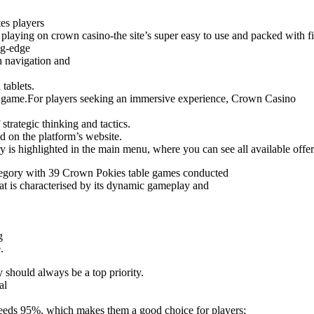
es players
ast playing on crown casino-the site’s super easy to use and packed with
ng-edge
 navigation and
tablets.
rred game.For players seeking an immersive experience, Crown Casino
trategic thinking and tactics.
 on the platform’s website.
 is highlighted in the main menu, where you can see all available offer
ategory with 39 Crown Pokies table games conducted
at is characterised by its dynamic gameplay and
g
.
 should always be a top priority.
al
xceeds 95%, which makes them a good choice for players;