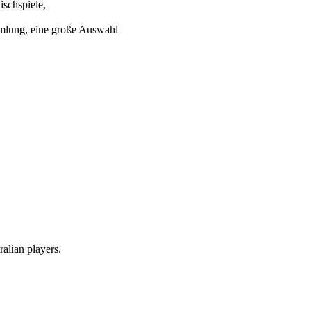
ischspiele,
mmlung, eine große Auswahl
alian players.