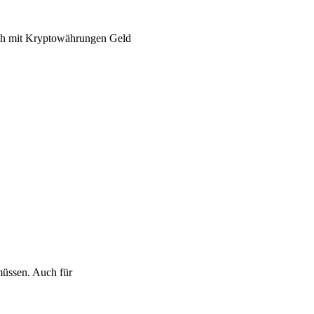
auch mit Kryptowährungen Geld
 müssen. Auch für