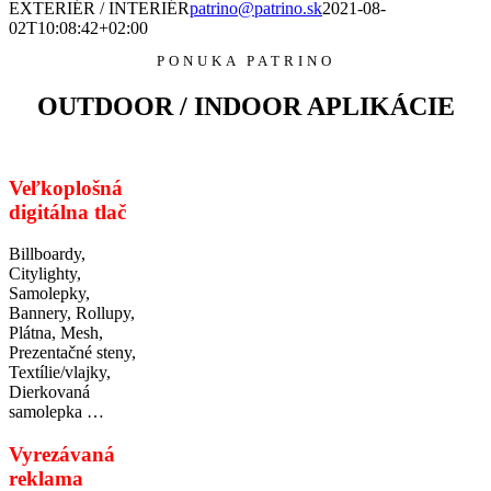
EXTERIÉR / INTERIÉR
patrino@patrino.sk
2021-08-
02T10:08:42+02:00
PONUKA PATRINO
OUTDOOR / INDOOR APLIKÁCIE
Veľkoplošná
digitálna tlač
Billboardy,
Citylighty,
Samolepky,
Bannery, Rollupy,
Plátna, Mesh,
Prezentačné steny,
Textílie/vlajky,
Dierkovaná
samolepka …
Vyrezávaná
reklama