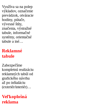
Využíva sa na polep
výkladov, označenie
prevádzok, otváracie
hodiny, pútače,
vývesné štíty,
značenia, výstražné
tabule, informačné
systémy, orientačné
tabule a iné…
Reklamné
tabule
Zabezpečíme
kompletnú realizáciu
reklamných tabúl od
grafického návrhu
až po inštaláciu
(exteriér/interiér)…
Veľkoplošná
reklama