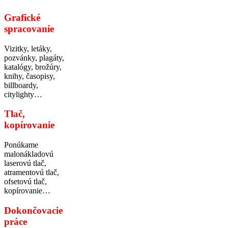
Grafické
spracovanie
Vizitky, letáky,
pozvánky, plagáty,
katalógy, brožúry,
knihy, časopisy,
billboardy,
citylighty…
Tlač,
kopírovanie
Ponúkame
malonákladovú
laserovú tlač,
atramentovú tlač,
ofsetovú tlač,
kopírovanie…
Dokončovacie
práce